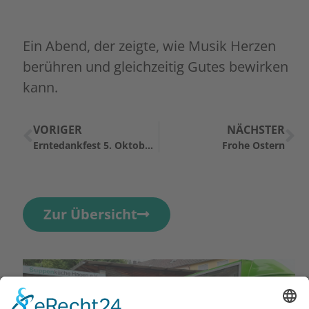
Ein Abend, der zeigte, wie Musik Herzen
berühren und gleichzeitig Gutes bewirken
kann.
VORIGER
NÄCHSTER
Erntedankfest 5. Oktober 2025
Frohe Ostern
Zur Übersicht