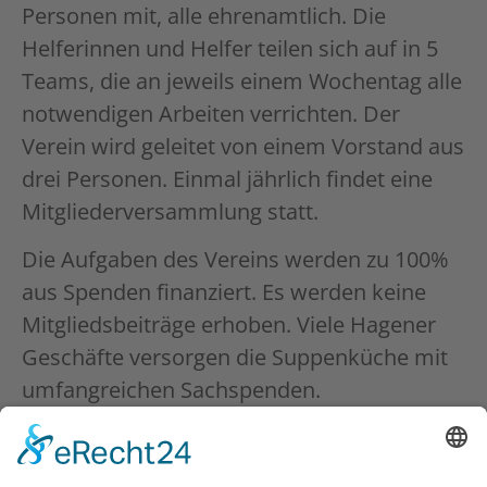
Personen mit, alle ehrenamtlich. Die
Helferinnen und Helfer teilen sich auf in 5
Teams, die an jeweils einem Wochentag alle
notwendigen Arbeiten verrichten. Der
Verein wird geleitet von einem Vorstand aus
drei Personen. Einmal jährlich findet eine
Mitgliederversammlung statt.
Die Aufgaben des Vereins werden zu 100%
aus Spenden finanziert. Es werden keine
Mitgliedsbeiträge erhoben. Viele Hagener
Geschäfte versorgen die Suppenküche mit
umfangreichen Sachspenden.
Die Räumlichkeiten für Gastraum, Küche
etc. liegen zentral in Hagen am Märkischen