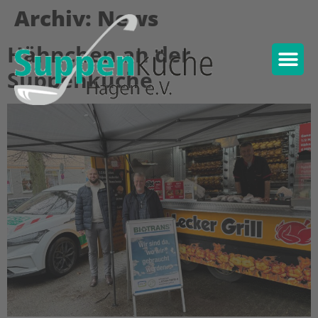
Archiv:
News
Hähnchen an der
Suppenküche